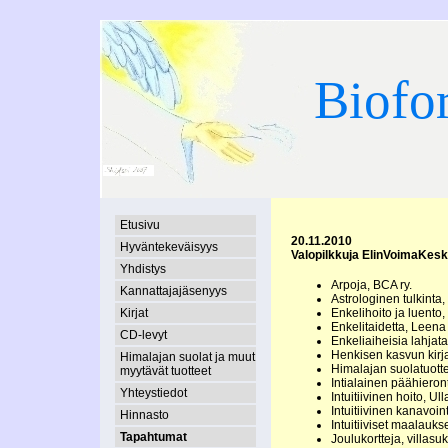
Biofo
Etusivu
20.11.2010
Hyväntekeväisyys
Valopilkkuja ElinVoimaKe
Yhdistys
Arpoja, BCA ry.
Kannattajajäsenyys
Astrologinen tulkinta,
Enkelihoito ja luento
Kirjat
Enkelitaidetta, Leena
CD-levyt
Enkeliaiheisia lahjata
Henkisen kasvun kirjal
Himalajan suolat ja muut
Himalajan suolatuotte
myytävät tuotteet
Intialainen päähieron
Yhteystiedot
Intuitiivinen hoito, U
Intuitiivinen kanavoin
Hinnasto
Intuitiiviset maalaukse
Tapahtumat
Joulukortteja, villasuk