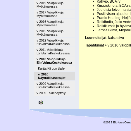
Kahvio, BCA ry
v 2019 Valopilkkuja
Kirppiskirjoja, BCA ry.
Myötätuulessa
Jouluisia leivonnaisia
v 2017 Valopilkkuja
Positiivisen ajattelu
Myötätuulessa
Pranic Healing, Heljä
Reikihoito, Jutta And
v 2016 Valopilkkuja
Myötätuulessa
Reikikurssit ja hyvinv
Tarot-tulkinta, Mirjam
v 2015 Valopilkkuja
Myötätuulessa
Luennoitsijat
: katso sivu
v 2012 Valopilkkuja
ElinVoimaKeskuksessa
Tapahtumat >
v 2010 Valopi
v 2011 Valopilkkuja
ElinVoimaKeskuksessa
v 2010 Valopilkkuja
ElinVoimaKeskuksessa
Kartta Kiiruun tilalle
v. 2010
Näytteilleasettajat
v 2009 Valopilkkuja
ElinVoimaKeskuksessa
v 2009 Taidenäyttely
©2023 BioforceCente